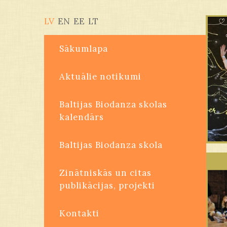
LV
EN
EE
LT
Sākumlapa
Aktuālie notikumi
Baltijas Biodanza skolas
kalendārs
Baltijas Biodanza skola
Zinātniskās un citas
publikācijas, projekti
Kontakti