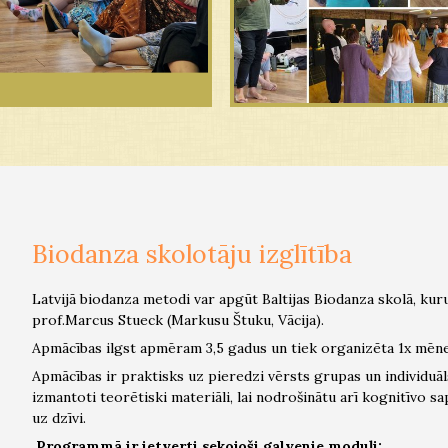
Biodanza skolotāju izglītība
Latvijā biodanza metodi var apgūt Baltijas Biodanza skolā, kur
prof.Marcus Stueck (Markusu Štuku, Vācija).
Apmācības ilgst apmēram 3,5 gadus un tiek organizēta 1x mēne
Apmācības ir praktisks uz pieredzi vērsts grupas un individuāl
izmantoti teorētiski materiāli, lai nodrošinātu arī kognitīvo sa
uz dzīvi.
Programmā ir ietverti sekojoši galvenie moduļi: