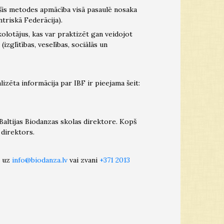
īs metodes apmācība visā pasaulē nosaka
triskā Federācija).
olotājus, kas var praktizēt gan veidojot
izglītības, veselības, sociālās un
lizēta informācija par IBF ir pieejama šeit:
Baltijas Biodanzas skolas direktore. Kopš
 direktors.
t uz
info@biodanza.lv
vai zvani
+371 2013