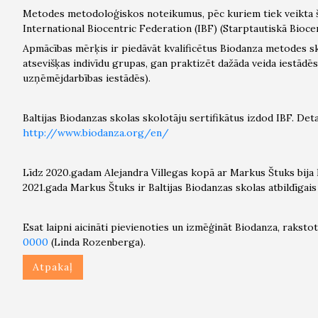
Metodes metodoloģiskos noteikumus, pēc kuriem tiek veikta š
International Biocentric Federation (IBF) (Starptautiskā Biocen
Apmācības mērķis ir piedāvāt kvalificētus Biodanza metodes sk
atsevišķas indivīdu grupas, gan praktizēt dažāda veida iestādēs (
uzņēmējdarbības iestādēs).
Baltijas Biodanzas skolas skolotāju sertifikātus izdod IBF. Deta
http://www.biodanza.org/en/
Līdz 2020.gadam Alejandra Villegas kopā ar Markus Štuks bija 
2021.gada Markus Štuks ir Baltijas Biodanzas skolas atbildīgais
Esat laipni aicināti pievienoties un izmēģināt Biodanza, raksto
0000
(Linda Rozenberga).
Atpakaļ