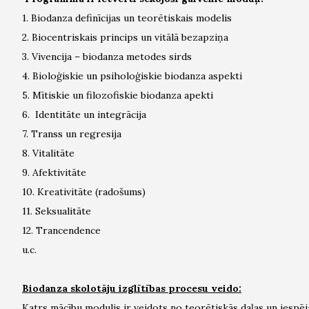
1. Biodanza definīcijas un teorētiskais modelis
2. Biocentriskais princips un vitālā bezapziņa
3. Vivencija – biodanza metodes sirds
4. Bioloģiskie un psiholoģiskie biodanza aspekti
5. Mītiskie un filozofiskie biodanza apekti
6. Identitāte un integrācija
7. Transs un regresija
8. Vitalitāte
9. Afektivitāte
10. Kreativitāte (radošums)
11. Seksualitāte
12. Trancendence
u.c.
Biodanza skolotāju izglītības procesu veido:
Katrs mācību modulis ir veidots no teorētiskās daļas un iespēj