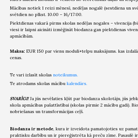
Mācības notiek 1 reizi mēnesī, nedēļas nogalē (sestdiena un sv
svētdien no plkst. 10.00 – 16/17:00.
Piektdienas vakarā pirms skolas nedēļas nogales – vivencija (
viesi ir laipni aicināti izmēģināt biodanza gan piektdienas vive
apmācībām.
Maksa:
EUR 150 par vienu moduli+telpu maksājums. kas izdalās
cenas.
Te vari izlasīt skolas
noteikumus.
Te atrodams skolas mācību
kalendārs.
SVARĪGI!
Ja jūs nevēlaties kļūt par biodanza skolotāju, jūs je
skola apmācības pašattīstībai (skolas pirmie 2 mācību gadi). Bi
nobriešanas un transformācijas ceļš.
Biodanza ir metode
, kura ir izveidota pamatojoties uz pamat
praktisku darbību un ir piereģistrēta kā preču zīme. Pasaulē i