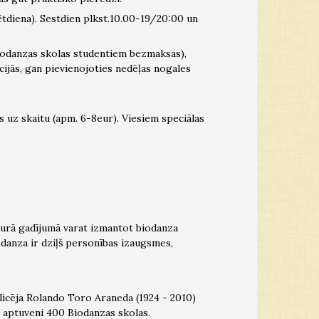
ētdiena). Sestdien plkst.10.00-19/20:00 un
biodanzas skolas studentiem bezmaksas),
ncijās, gan pievienojoties nedēļas nogales
 uz skaitu (apm. 6-8eur). Viesiem speciālas
bkurā gadījumā varat izmantot biodanza
odanza ir dziļš personības izaugsmes,
licēja Rolando Toro Araneda (1924 - 2010)
r aptuveni 400 Biodanzas skolas.