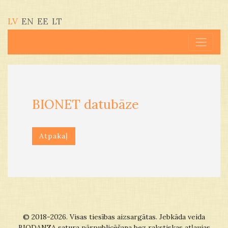
LV
EN
EE
LT
BIONET datubāze
Atpakaļ
© 2018-2026. Visas tiesības aizsargātas. Jebkāda veida
BIODANZA satura pārpublicēšana bez rakstiskas atļaujas